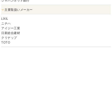
ジャパンネット銀行
主要取扱いメーカー
LIXIL
ニチハ
アイジー工業
日新総合建材
クリナップ
TOTO