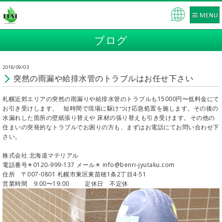
Pow
ered
ブログ
by
2018/09/03
突然の雨漏や給排水管のトラブルはお任せ下さい
札幌近郊エリアの突然の雨漏りや給排水管のトラブルも
15000円〜
低料金にて
お引き受けします。 短時間で現場に駆けつけ応急処置を施します。その後の
水漏れした箇所の壁紙張り替えや 床材の張り替えも引き受けます。その他の
住まいの突発的なトラブルでお困りの方も、まずはお電話にてお問い合わせ下
さい。
株式会社 北海道マテリアル
電話番号✴️0120-999-137 メール✴️ info@benri-jyutaku.com
住所 〒007-0801 札幌市東区東苗穂1条2丁目4-51
営業時間 9:00〜19:00 定休日 不定休