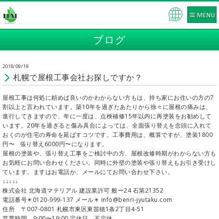
Pow
ered
ブログ
by
2018/09/19
札幌で屋根工事会社お探しですか？
屋根工事は何処に頼めば良いのかわからない方もは、持ち家にお住いの方の7
割以上と言われています。築10年を過ぎたあたりから徐々に屋根の痛みは、
進行してきますので、年に一度は、点検補修15年以内に再塗装をお勧めして
います。20年を過ぎると傷み具合によっては、全面張り替えを念頭に入れて
おくのが住宅の寿命を延ばすコツです。工事費用は、概算ですが、塗装1800
円〜 張り替え6000円〜になります。
屋根の塗装や、張り替え工事をご検討中の方、屋根改修時期がわからない方も
お気軽にお問い合わせください。同時に外壁の塗装や張り替えもお引き受けし
ています。ますはお電話か、メールにてお問い合わせ下さい。
↓↓↓↓↓
株式会社 北海道マテリアル 建設業許可 般ー24 石第21352
電話番号✴️0120-999-137 メール✴️ info@benri-jyutaku.com
住所 〒007-0801 札幌市東区東苗穂1条2丁目4-51
営業時間 9:00〜19:00 定休日 不定休