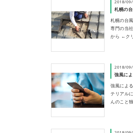
2018/09
札幌の台
札幌の台
専門の当
から ←ク
2018/09
強風によ
強風によ
テリアル
んのこと独
2018/09